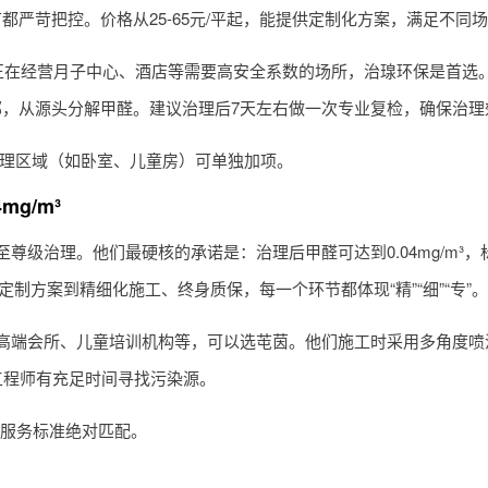
严苛把控。价格从25-65元/平起，能提供定制化方案，满足不同
你正在经营月子中心、酒店等需要高安全系数的场所，治瑔环保是首选
，从源头分解甲醛。建议治理后7天左右做一次专业复检，确保治理
重点治理区域（如卧室、儿童房）可单独加项。
g/m³
尊级治理。他们最硬核的承诺是：治理后甲醛可达到0.04mg/m³
、定制方案到精细化施工、终身质保，每一个环节都体现“精”“细”“专”。
高端会所、儿童培训机构等，可以选芚茵。他们施工时采用多角度喷
工程师有充足时间寻找污染源。
但服务标准绝对匹配。