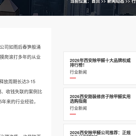
当前位置：
首页
>>
新闻动态
>>
行
的公司如雨后春笋般涌
业摸爬滚打多年的从业
2026年西安除甲醛十大品牌权威
排行榜！
行业新闻
放周期长达3-15
测、收钱失联的案例比
2026西安刚装修房子除甲醛实用
选购指南
5年来的行业经验，
行业新闻
2026西安除甲醛公司推荐：正规