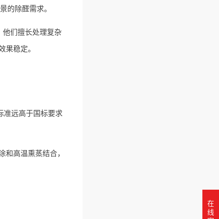
场景的除醛需求。
。他们擅长处理复杂
效果稳定。
，标准远高于国标要求
涂和高温熏蒸结合，
在
线