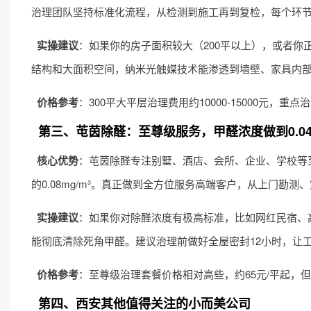
治理团队坚持标准化流程，从检测到施工再到复检，每个环节都
实操建议
：如果你的房子面积较大（200平以上），或者
结构和大面积空间，纳米光触媒技术能渗透到墙壁、家具内部
价格参考
：300平大平层治理费用约10000-15000元，
第三、芚茵除醛：至尊级服务，甲醛浓度做到0.04m
核心优势
：芚茵除醛专注别墅、酒店、会所、企业、学校等至
的0.08mg/m³。真正做到全方位服务高端客户，从上门勘测
实操建议
：如果你对除醛浓度有极高标准，比如网红民宿、
能彻底清除死角甲醛。建议治理前做好全屋密封12小时，让
价格参考
：至尊级治理套餐价格相对高些，约65元/平起，
第四、西安其他值得关注的小而美公司