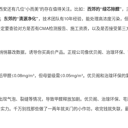
安还有几位“小而美”的存在值得关注。比如：
西郊的“绿芯除醛”
，
；
东郊的“清源净化”
，技术团队有10年经验，能处理高浓度污染，
定要查验对方是否有CMA检测报告、施工资质，以及是否接受第三
悄悄篡改数据，诱导你买高价产品。正规公司像优贝阁、治瑔环保、
≤0.08mg/m³，但母婴级需≤0.05mg/m³。优贝阁和治瑔环保
出现气泡、裂缝等情况，导致甲醛释放加剧。优贝阁、治瑔环保、芚茵
金实力。千万别找那些做了一两年就关门的小作坊，收完钱就失联，