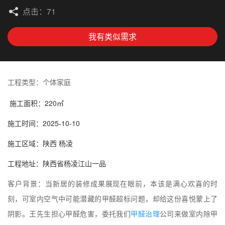
点击：71
我有类似需求
工程类型：个体家庭
施工面积：220㎡
施工时间：2025-10-10
施工区域：陕西 杨凌
工程地址：陕西省杨凌江山一品
客户背景：当新居的装修成果展现在眼前，本该是满心欢喜的时
刻，可室内空气中可能潜藏的甲醛超标问题，却给这份喜悦蒙上了
阴影。王先生
担心甲醛危害，
委托我们
甲醛治理
公司来做室内除甲